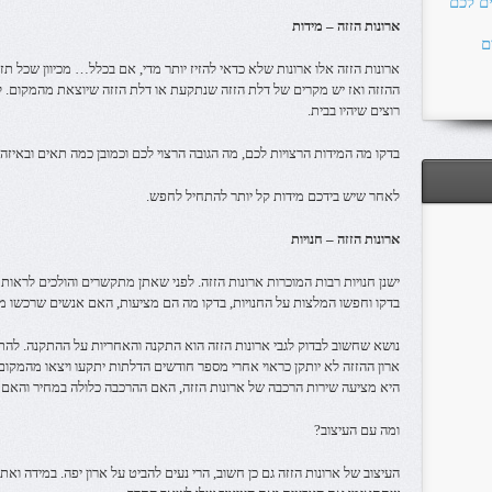
ים לכם
ארונות הזזה – מידות
ם
ארונות הזזה אלו ארונות שלא כדאי להזיז יותר מדי, אם בכלל… מכיוון שכל תז
ההזזה ואז יש מקרים של דלת הזזה שנתקעת או דלת הזזה שיוצאת מהמקום. לכן
רוצים שיהיו בבית.
בדקו מה המידות הרצויות לכם, מה הגובה הרצוי לכם וכמובן כמה תאים ובאיזה
לאחר שיש בידכם מידות קל יותר להתחיל לחפש.
ארונות הזזה – חנויות
ישנן חנויות רבות המוכרות ארונות הזזה. לפני שאתן מתקשרים והולכים לראות
בדקו וחפשו המלצות על החנויות, בדקו מה הם מציעות, האם אנשים שרכשו מה
נושא שחשוב לבדוק לגבי ארונות הזזה הוא התקנה והאחריות על ההתקנה. להת
ארון ההזזה לא יותקן כראוי אחרי מספר חודשים הדלתות יתקעו ויצאו מהמקום 
היא מציעה שירות הרכבה של ארונות הזזה, האם ההרכבה כלולה במחיר והאם ה
ומה עם העיצוב?
העיצוב של ארונות הזזה גם כן חשוב, הרי נעים להביט על ארון יפה. במידה וא