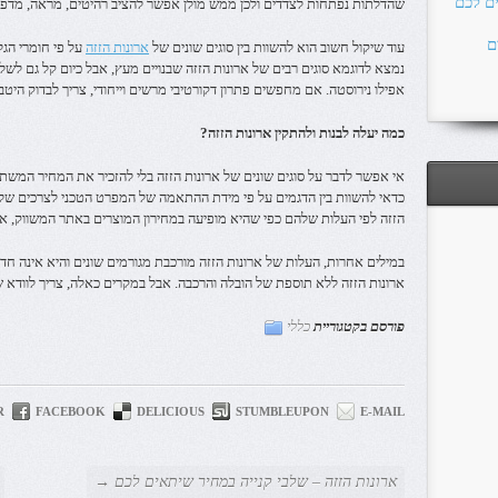
ים לכם
שהדלתות נפתחות לצדדים ולכן ממש מולן אפשר להציב רהיטים, מראה, מדפים
ם
עוד שיקול חשוב הוא להשוות בין סוגים שונים של
ארונות הזזה
על פי חומרי הג
נמצא לדוגמא סוגים רבים של ארונות הזזה שבנויים מעץ, אבל כיום קל גם לשלב
אפילו נירוסטה. אם מחפשים פתרון דקורטיבי מרשים וייחודי, צריך לבדוק היט
כמה יעלה לבנות ולהתקין ארונות הזזה?
אי אפשר לדבר על סוגים שונים של ארונות הזזה בלי להזכיר את המחיר המשתלם
כדאי להשוות בין הדגמים על פי מידת ההתאמה של המפרט הטכני לצרכים של 
הזזה לפי העלות שלהם כפי שהיא מופיעה במחירון המוצרים באתר המשווק, אך 
במילים אחרות, העלות של ארונות הזזה מורכבת מגורמים שונים והיא אינה חד
ארונות הזזה ללא תוספת של הובלה והרכבה. אבל במקרים כאלה, צריך לוודא ש
פורסם בקטגוריית
כללי
R
FACEBOOK
DELICIOUS
STUMBLEUPON
E-MAIL
ארונות הזזה – שלבי קנייה במחיר שיתאים לכם →