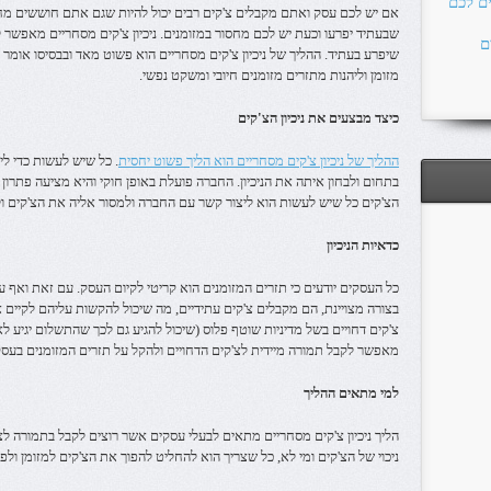
ים לכם
אם יש לכם עסק ואתם מקבלים צ'קים רבים יכול להיות שגם אתם חוששים מ
שבעתיד יפרעו וכעת יש לכם מחסור במזומנים. ניכיון צ'קים מסחריים מאפשר 
ם
שיפרע בעתיד. ההליך של ניכיון צ'קים מסחריים הוא פשוט מאד ובבסיסו אומר 
מזומן וליהנות מתזרים מזומנים חיובי ומשקט נפשי.
כיצד מבצעים את ניכיון הצ'קים
ההליך של ניכיון צ'קים מסחריים הוא הליך פשוט יחסית
. כל שיש לעשות כדי ל
בתחום ולבחון איתה את הניכיון. החברה פועלת באופן חוקי והיא מציעה פתרון 
הצ'קים כל שיש לעשות הוא ליצור קשר עם החברה ולמסור אליה את הצ'קים ול
כדאיות הניכיון
כל העסקים יודעים כי תזרים המזומנים הוא קריטי לקיום העסק. עם זאת ואף 
בצורה מצויינת, הם מקבלים צ'קים עתידיים, מה שיכול להקשות עליהם לקיים 
צ'קים דחויים בשל מדיניות שוטף פלוס (שיכול להגיע גם לכך שהתשלום יגיע ל
מאפשר לקבל תמורה מיידית לצ'קים הדחויים ולהקל על תזרים המזומנים בעסק
למי מתאים ההליך
הליך ניכיון צ'קים מסחריים מתאים לבעלי עסקים אשר רוצים לקבל בתמורה לצ'
ניכוי של הצ'קים ומי לא, כל שצריך הוא להחליט להפוך את הצ'קים למזומן ול