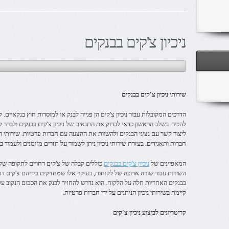
ניכיון צ'קים בבנקים
שירותי ניכיון צ'קים בבנקים
הדרכים המקובלות עבור ניכיון צ'קים הן פנייה לבנק או למוסדות חוץ בנקאיים.
להכיר. בשלב הראשון כדאי לבדוק את התנאים של ניכיון צ'קים בבנקים ולברר לג
ליצור קשר עם נציגי הבנקים ולהשוות את ההצעה עם חברות פרטיות. שירותי הני
חברות ותאגידים. בעזרת שירותי ניכיון ניתן לשמור על תזרים מזומנים ולעמוד ב
המאפיינים של
ניכיון צ'קים בבנקים
כוללים קבלה של צ'קים דחויים לתקופה של
השירות עבור שורה ארוכה של לקוחות, בעיקר אלו שמחזיקים בידיהם צ'קים דחויי
בבנקים האחריות חלה על הלקוח. הוא נדרש להחזיר לבנק את הסכום הנקוב על
קיימת בשירותי ניכיון הניתנים על ידי חברות פרטיות.
קריטריונים לביצוע ניכיון צ'קים