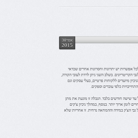
אפר30
2015
 לכל אפשרות יש יתרונות וחסרונות אחרים שכדאי
בי הקריטריונים. בשלב השני ניתן לרדת לעובי הקורה,
כיון מיועדים ללקוחות פרטיים, בעלי עסקים וגם
התחייבויות כלפי עובדים וספקים.
 עד שישה חודשים בלבד. הגבלה זו מונעת את מתן
ם לזמן ארוך יותר. בנוסף, במהלך ניכיון צ'קים
 גבי הצ'ק במידה וההמחאה נדחית. זו אחריות שלא