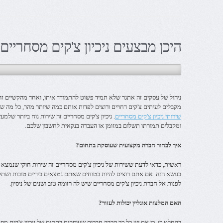
היכן מבצעים ניכיון צ'קים מסחריים
ניהול של עסקים זה אתגר שלא תמיד פשוט להתמודד איתו, ואחד מהקשיים זה 
מקבלים לעיתים צ'קים דחויים ורוצים לפדות אותם כמה שיותר מהר, כל מה 
שירותי ניכיון צ'קים מסחריים
. ניכיון צ'קים מסחריים זה שירות נוח ביותר ש
ומקבלים תמורתו תשלום במזומן או העברה בנקאית לחשבון שלכם.
איך לבחור חברה מקצועית שעוסקת בתחום?
ראשית, כדאי לדעת ששירות של ניכיון צ'קים מסחריים זה שירות חוקי שנמצא
בנושא הזה. אם אתם רוצים להיות בטוחים שאתם נמצאים בידיים טובות ושתק
לפנות אל חברת ניכיון צ'קים מסחריים שיש לה רזומה טוב ושנים של ניסיון.
האם המלצות אונליין יכולות לעזור?
בהחלט כן, כי אם יש כל כך הרבה חברות שעוסקות בתחום של ניכיון צ'קים מ