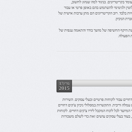
ומד בקריטריונים. בניגוד למה שנהוג לחשוב,
לוטין ולגיטימי להשתמש בהם באופן פרטי או עבור
ות בלבד. רוב הקריטריונים הם מתן ערבות אישית של
ת הניכיון.
קביעת היקף החשיפה של מושך בודד והתאמה ענפית של
 הפעולה.
מרץ17
2015
דחויים עבור לקוחות פרטיים ובעלי עסקים. השירות
לה וריבית. התקשרות במסלולי ניכיון צ'קים דחויים
מיועד לכל לקוח המקבל לידיו צ'קים דחויים. לקוחות
בעוד בעלי עסקים עושים זאת כדי לשלם משכורות