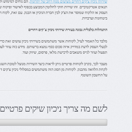
שירותי ניכיון צ'קים דחויים מציעים מגוון רחב של יתרונות
. הם נוחים למימוש ו
תנאים אטרקטיביים. זהו שירות חוקי לחלוטין המבוצע בכפוף לאישור ופיקוח של
העסק או הלקוח שמוסר את הצ'ק לבין חברת הניכיון או הבנק. עם זאת, לקוח המע
ביטחונות וערבויות.
התנהלות כלכלית נכונה בעזרת שירותי ניכיון צ'קים דחויים
מלבד כל האמור לעיל, לקוחות אשר משתמשים בשירותי ניכיון עושים זאת כדי 
לבעלי העסק לדעת במדויק איזה סכום כסף נמצא ברשותם. מידע כזה עוזר לעס
תפעול ועוזר לגייס משאבים לרכישת מלאי, פרסום, שיווק ועוד.
מעבר לכך, בקרב לקוחות פרטיים ניתן לראות כיצד השירות מנוצל לטובת השגת
לקחת הלוואה מהבנק. לקוחות מן הסוג הזה משתמשים במסלולי ניכיון צ'קים ד
על החשבון השוטף.
לשם מה צריך ניכיון שיקים פרטיים