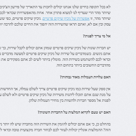
לא בכל תקופה בחיים שלנו אנחנו יכולים לחכות עד התאריך של פירעון הצ'קים
שיותר מהר הרי שעדיף לנו למצוא פתרון אחר. אחת מהאפשרויות שכדאי לכם
שיותר מהר, זו
אפשרות של ניכיון שיקים פרטיים
. ניכיון שיקים פרטיים, כפי ש
עסק ובין אם לא, ואתם תראו שהשירות הזה יהפוך את החיים שלכם להרבה יותר
אל מי צריך לפנות?
יש חברות שונות של ניכיון שיקים פרטיים שמהן אתם יכולים לקבל שירות, כך
אתם ניגשים. כשמדברים על שירות של ניכיון שיקים פרטיים למעשה מדברים על
וכדאי לכם להשתמש בשירות הזה. מומלץ ביותר לשים לב אתם מפקידים את ה
מהדברים החשובים ביותר בתחום הזה.
האם עלויות העמלות מאוד גבוהות?
אין ספק שעל שירות כמו ניכיון שיקים פרטיים צריך לשלם עמלה, אך החדשות 
על מנת שגם אתם תוכלו ליהנות משירות של ניכיון שיקים פרטיים ולא לשלם ע
לפנות אל מספר חברות ולהשוות בין מחירי העמלות שלהן.
האם יש טעם לקרוא המלצות על החברות השונות?
בהחלט כן, כי אם אתם יכולים להזמין את השירות הזה מחברה שיש לה יותר ני
הזה? ההמלצות אונליין יכולות לעזור לכם לבחור חברה מקצועית טובה וכדאי לק