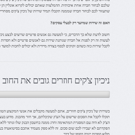
שלכם לבחור חברה אחת איכותית. ההמלצות שאתם יכולים לקרוא אונליין הן לר
שתעזור לכם לבחור חברה שממנה תקבלו תמיד שירות של ניכיון צ'קים מסחריי
האם זה שירות שמיועד רק לבעלי עסקים?
חשוב לדעת שלא כך הדברים, כי למעשה גם אנשים פרטיים שרוצים לבצע ניכיון
לעשות זה רק לפנות אל חברה שנותנת שירות גם לאנשים פרטיים ולא חסרות ה
לקבל שירות כזה כשהם זקוקים לכסף בצורה מיידית ולא יכולים לחכות למועד 
ניכיון צ'קים חוזרים גובים את החוב
בשירות של ניכיון צ'קים חוזרים, אתם למעשה מקבלים את אנשי המקצוע הטוב
תוכלו לקבל את הסכום שרשום על הצ'ק שקיבלתם, אך חזר מהבנק. מדוע בעצ
הצ'ק לא היה עם המסגרת המתאימה וחרג ממנה בחשבון הבנק שלו ונותר ללא 
הפקדתם לא יעבירו לכם שום סכום. זה ללא ספק מעמיד אתכם בסיטואציה בע
מלוא הסכום ייגבה בסופו של דבר.