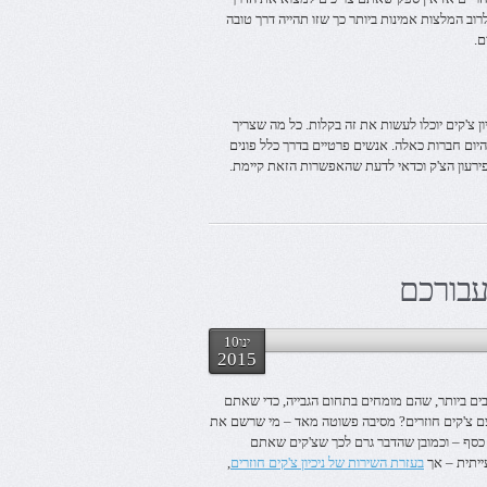
וב המלצות אמינות ביותר כך שזו תהייה דרך טובה
ם.
 צ'קים יוכלו לעשות את זה בקלות. כל מה שצריך
יום חברות כאלה. אנשים פרטיים בדרך כלל פונים
פירעון הצ'ק וכדאי לדעת שהאפשרות הזאת קיימת.
 עבורכם
ינו10
2015
ים ביותר, שהם מומחים בתחום הגבייה, כדי שאתם
ם צ'קים חוזרים? מסיבה פשוטה מאד – מי שרשם את
כסף – וכמובן שהדבר גרם לכך שצ'קים שאתם
ייתית – אך
בעזרת השירות של ניכיון צ'קים חוזרים
,