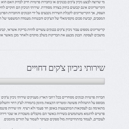
מי שרוצה לבצע ניכיון צ'קים בבנקים או בחברות פרטיות חייב לבדוק האם הוא ע
הקריטריונים אינם קבועים בחוק בצורה מסודרת. שירותי הניכיון הם חוקיים לח
העסק, אך הקריטריונים לקבלת השירות נקבעים על ידי הבנקים והחברות הפרטי
המסבים, קביעת סכום מקסימאלי של הצ'קים והבטחת מעמדה המשפטי של חבר
קריטריונים נוספים עבור ניכיון צ'קים בבנקים עשויים להיות בדיקת אשראי, 
מושכים לעסקה. הבנק מבצע את הבדיקות בשלב מוקדם ולאחר מכן מאשר את
שירותי ניכיון צ'קים דחויים
חברות פרטיות ובנקים מסחריים בכל רחבי הארץ מעניקים שירותי ניכיון צ'קים 
מבוסס על התנהלות פשוטה ומטרתו הקצאת מזומן בתמורה לצ'ק דחוי ותשלום עמ
מתאימה גם לעסקאות המתבצעות באופן חד פעמי ולא רציף. זהו שירות פיננסי ה
פרטיים לדוגמא משתמשים בשירות כאשר הם מקבלים משכורת או שכר דירה, 
לעובדים, לעמוד בהתחייבויות מול ספקים ובעיקר לשמור על תזרים מזומנים.